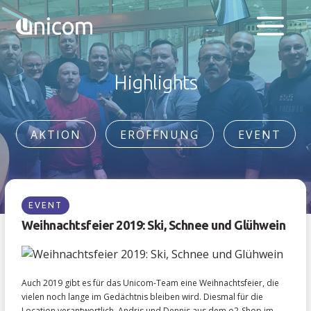
Highlights
AKTION
ERÖFFNUNG
EVENT
EVENT
Weihnachtsfeier 2019: Ski, Schnee und Glühwein
Auch 2019 gibt es für das Unicom-Team eine Weihnachtsfeier, die
vielen noch lange im Gedächtnis bleiben wird. Diesmal für die
Location verantwortlich, Andris und Dennis aus dem o2-Shop im