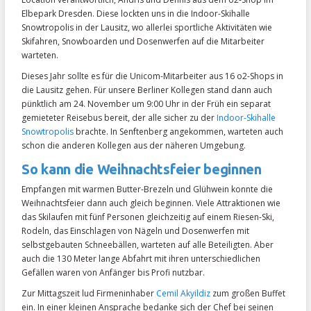
Elbepark Dresden. Diese lockten uns in die Indoor-Skihalle
Snowtropolis in der Lausitz, wo allerlei sportliche Aktivitäten wie
Skifahren, Snowboarden und Dosenwerfen auf die Mitarbeiter
warteten.
Dieses Jahr sollte es für die Unicom-Mitarbeiter aus 16 o2-Shops in
die Lausitz gehen. Für unsere Berliner Kollegen stand dann auch
pünktlich am 24. November um 9:00 Uhr in der Früh ein separat
gemieteter Reisebus bereit, der alle sicher zu der
Indoor-Skihalle
Snowtropolis
brachte. In Senftenberg angekommen, warteten auch
schon die anderen Kollegen aus der näheren Umgebung.
So kann die Weihnachtsfeier beginnen
Empfangen mit warmen Butter-Brezeln und Glühwein konnte die
Weihnachtsfeier dann auch gleich beginnen. Viele Attraktionen wie
das Skilaufen mit fünf Personen gleichzeitig auf einem Riesen-Ski,
Rodeln, das Einschlagen von Nägeln und Dosenwerfen mit
selbstgebauten Schneebällen, warteten auf alle Beteiligten. Aber
auch die 130 Meter lange Abfahrt mit ihren unterschiedlichen
Gefällen waren von Anfänger bis Profi nutzbar.
Zur Mittagszeit lud Firmeninhaber
Cemil Akyildiz
zum großen Buffet
ein. In einer kleinen Ansprache bedanke sich der Chef bei seinen