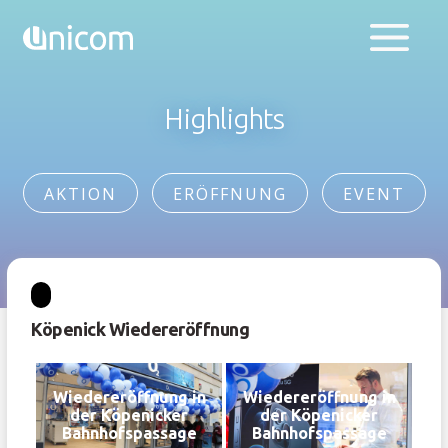
Highlights
AKTION
ERÖFFNUNG
EVENT
Köpenick Wiedereröffnung
Wiedereröffnung in
Wiedereröffnung in
der Köpenicker
der Köpenicker
Bahnhofspassage
Bahnhofspassage