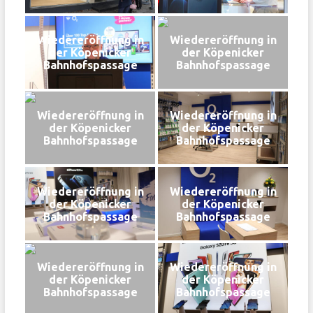
Wiedereröffnung in
Wiedereröffnung in
der Köpenicker
der Köpenicker
Bahnhofspassage
Bahnhofspassage
Wiedereröffnung in
Wiedereröffnung in
der Köpenicker
der Köpenicker
Bahnhofspassage
Bahnhofspassage
Wiedereröffnung in
Wiedereröffnung in
der Köpenicker
der Köpenicker
Bahnhofspassage
Bahnhofspassage
Wiedereröffnung in
Wiedereröffnung in
der Köpenicker
der Köpenicker
Bahnhofspassage
Bahnhofspassage